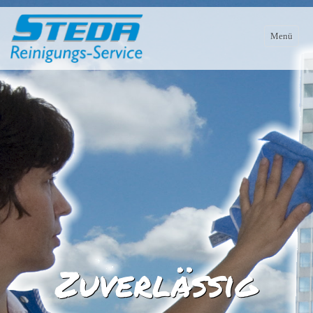
Menü
Startseite
Dienstleistungen
über STEDA
Team
Mitarbeiter
Philosophie
Zuverlässig
Arbeiten bei STEDA