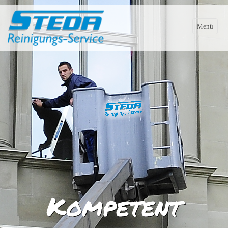
Menü
Startseite
Dienstleistungen
Unterhaltsreinigung von Privat- und Geschäftsräumen
Fenster- und Fassadenreinigung
Bau- und Spezialreinigungen
Hauswartungen und Liegenschaftenservice
Kompetent
Industriereinigungen aller Art
Winterdienst und Schneeräumung